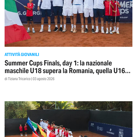
ATTIVITÀ GIOVANILI
Summer Cups Finals, day 1: la nazionale
maschile U18 supera la Romania, quella U16
cede all’Ungheria
di Tiziana Tricarico | 03 agosto 2026