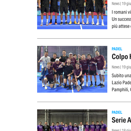
News | 19 g
I romani v
Un success
più attese
PADEL
Colpo H
News | 19 g
Subito una
Lazio Pade
Pamphili, 
PADEL
Serie A
News | 18 g