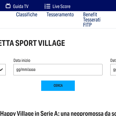
Guida TV
Live Score
Classifiche
Tesseramento
Benefit
Tesserati
FITP
ETTA SPORT VILLAGE
Data inizio
Dat
CERCA
 Happy Village in Serie A: una neopromossa da s