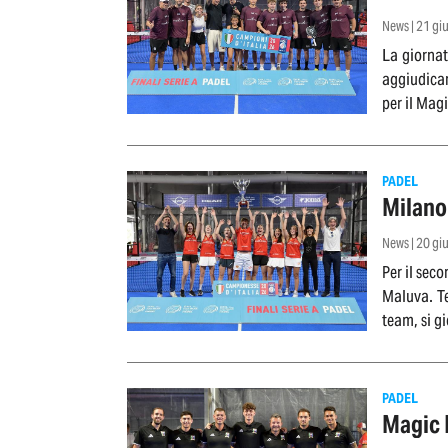
News | 21 g
La giornat
aggiudican
per il Mag
PADEL
Milano 
News | 20 g
Per il sec
Maluva. Te
team, si g
PADEL
Magic 