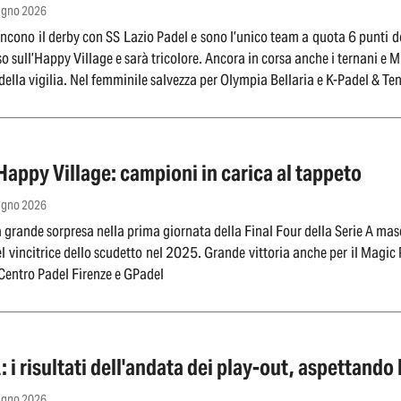
iugno 2026
incono il derby con SS Lazio Padel e sono l’unico team a quota 6 punti d
o sull’Happy Village e sarà tricolore. Ancora in corsa anche i ternani e M
 della vigilia. Nel femminile salvezza per Olympia Bellaria e K-Padel & Te
appy Village: campioni in carica al tappeto
iugno 2026
 grande sorpresa nella prima giornata della Final Four della Serie A masc
l vincitrice dello scudetto nel 2025. Grande vittoria anche per il Magic 
Centro Padel Firenze e GPadel
: i risultati dell'andata dei play-out, aspettando
iugno 2026