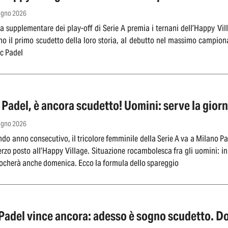
iugno 2026
a supplementare dei play-off di Serie A premia i ternani dell’Happy Vil
o il primo scudetto della loro storia, al debutto nel massimo campiona
ic Padel
Padel, è ancora scudetto! Uomini: serve la giorn
iugno 2026
ondo anno consecutivo, il tricolore femminile della Serie A va a Milano 
rzo posto all’Happy Village. Situazione rocambolesca fra gli uomini: in v
iocherà anche domenica. Ecco la formula dello spareggio
Padel vince ancora: adesso è sogno scudetto. Do