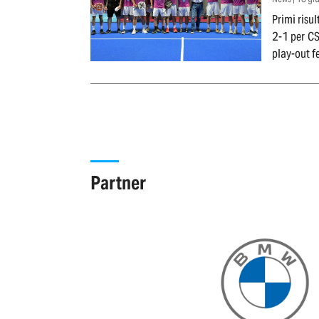
Primi risul
2-1 per CS 
play-out f
Partner