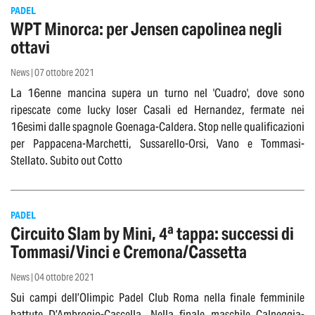
PADEL
WPT Minorca: per Jensen capolinea negli
ottavi
News | 07 ottobre 2021
La 16enne mancina supera un turno nel 'Cuadro', dove sono
ripescate come lucky loser Casali ed Hernandez, fermate nei
16esimi dalle spagnole Goenaga-Caldera. Stop nelle qualificazioni
per Pappacena-Marchetti, Sussarello-Orsi, Vano e Tommasi-
Stellato. Subito out Cotto
PADEL
Circuito Slam by Mini, 4ª tappa: successi di
Tommasi/Vinci e Cremona/Cassetta
News | 04 ottobre 2021
Sui campi dell’Olimpic Padel Club Roma nella finale femminile
battute D’Ambrogio-Cascella. Nella finale maschile Calneggia-