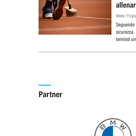
allenar
convoc
News | 15 g
Seguendo l
sicurezza,
tennisti un
Partner