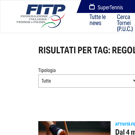
SuperTennis
Tutte le
Cerca
news
Tornei
(P.U.C.)
RISULTATI PER TAG: REG
Tipologia
Tutte
ATTIVITÀ F
Dal 4 m