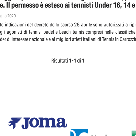
e. Il permesso è esteso ai tennisti Under 16, 14 e
ati nei CPA
iugno 2020
e indicazioni del decreto dello scorso 26 aprile sono autorizzati a rip
 gli agonisti di tennis, padel e beach tennis compresi nelle classifich
der di interesse nazionale e ai migliori atleti italiani di Tennis in Carrozz
Risultati
1-
1
di
1