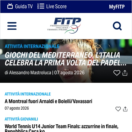
Guida TV
Live Score
MyFITP
ATTIVITÀ INTERNAZIONALE
GIOCHI DEL MEDITERRANEO, L'ITALIA
CELEBRA LA PRIMA VOLTA DEL PADEL
SCHIERANDO LE SUE STELLE
di Alessandro Mastroluca | 07 agosto 2026
ATTIVITÀ INTERNAZIONALE
A Montreal fuori Arnaldi e Bolelli/Vavassori
07 agosto 2026
ATTIVITÀ GIOVANILI
World Tennis U14 Junior Team Finals: azzurrine in finale,
Repubblica Ceca ko