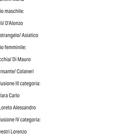
o maschile:
li/ D’Alonzo
strangelo/ Asiatico
o femminile:
cchia/ Di Mauro
ansante/ Colaneri
usione III categoria:
llara Carlo
 Loreto Alessandro
usione IV categoria:
vestri Lorenzo