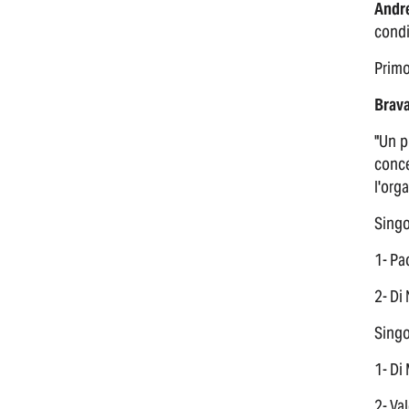
Andre
condi
Primo
Brava
"Un p
conce
l'org
Singo
1- Pa
2- Di
Singo
1- Di
2- Va