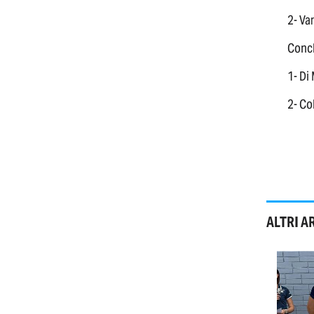
2- Va
Concl
1- Di
2- Co
ALTRI A