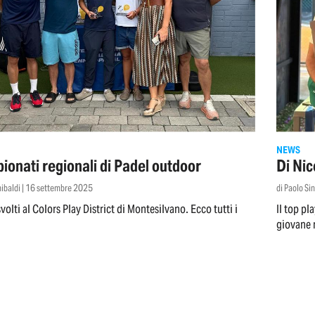
NEWS
ionati regionali di Padel outdoor
Di Nic
inibaldi | 16 settembre 2025
di Paolo Si
volti al Colors Play District di Montesilvano. Ecco tutti i
Il top pl
giovane r