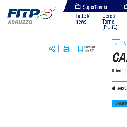
SuperTennis
Tutte le
Cerca
news
Tornei
(P.U.C.)
N
SALVA IN
MY FIT
CA
Il Tenni
di
Paolo S
CAMPIO