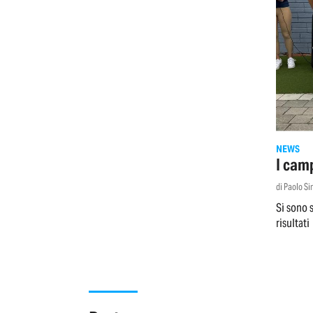
NEWS
I camp
di Paolo S
Si sono s
risultati