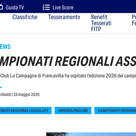
Guida TV
Live Score
Classifiche
Tesseramento
Benefit
P
Tesserati
F
FITP
EWS
MPIONATI REGIONALI ASSO
s Club La Campagna di Francavilla ha ospitato l'edizione 2026 dei campio
inibaldi
| 28 maggio 2026
NATI REGIONALI ASSOLUTI
ANDREA PAOLINI
CAMPIONATI REGION