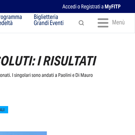
Accedi o Registrati a
MyFITP
rogramma
Biglietteria
Menù
edeltà
Grandi Eventi
LUTI: I RISULTATI
nati. I singolari sono andati a Paolini e Di Mauro
ALI