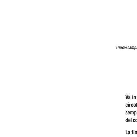
I nuovi campi
Va in
circo
sempr
del c
La fi