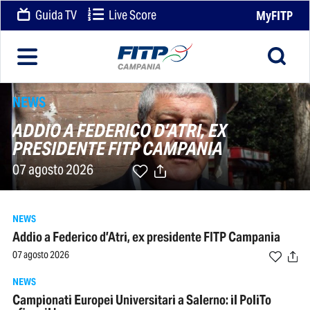
Guida TV
Live Score
MyFITP
NEWS
ADDIO A FEDERICO D’ATRI, EX
PRESIDENTE FITP CAMPANIA
07 agosto 2026
NEWS
Addio a Federico d’Atri, ex presidente FITP Campania
07 agosto 2026
NEWS
Campionati Europei Universitari a Salerno: il PoliTo