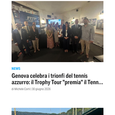
NEWS
Genova celebra i trionfi del tennis
azzurro: il Trophy Tour ''premia'' il Tennis
Club Albaro
di Michele Corti | 30 giugno 2026