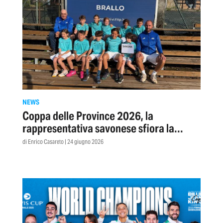
NEWS
Coppa delle Province 2026, la
rappresentativa savonese sfiora la
finale al Brallo
di Enrico Casareto | 24 giugno 2026