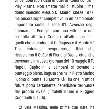
vincendola fuori casa in quel di Roma contro il
Play Pisana. Non smette mai di stupire il mai
domo mancino Alessio Di Mauro, classe 1977,
ma ancora super competitivo in un campionato
importante come la serie B1. Avversari degli
aretusei, Tc Perugia, con una vittoria e una
sconfitta all’attivo. Compiti tutt’altro che facili
quelli che attendono il Ct Ragusa e il Monte Kà
Tira, entrambe neopromosse. Iblei che
riceveranno il Ct Eur di Pierluigi Basile, etnei che
troveranno in questa giornata del 10 maggio il Tc
Napoli. Capitolini e campani si trovano a
punteggio pieno. Ragusa che ha in Pietro Marino
l’uomo di punta, TS Monte Kà Tira che in ottica
futura potrà certamente beneficiare del valore
del proprio vivaio (i fratelli Bruno e Ruggero
Condorelli su tutti).
Il Ct Vela Messina, nelle prime due gare, ha