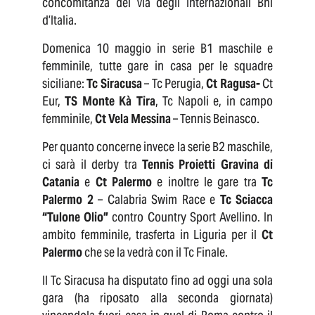
concomitanza del via degli Internazionali Bnl
d’Italia.
Domenica 10 maggio in serie B1 maschile e
femminile, tutte gare in casa per le squadre
siciliane:
Tc Siracusa
– Tc Perugia,
Ct Ragusa-
Ct
Eur,
TS Monte Kà Tira
, Tc Napoli e, in campo
femminile,
Ct Vela Messina
– Tennis Beinasco.
Per quanto concerne invece la serie B2 maschile,
ci sarà il derby tra
Tennis Proietti Gravina di
Catania
e
Ct Palermo
e inoltre le gare tra
Tc
Palermo 2
– Calabria Swim Race e
Tc Sciacca
“Tulone Olio”
contro Country Sport Avellino. In
ambito femminile, trasferta in Liguria per il
Ct
Palermo
che se la vedrà con il Tc Finale.
Il Tc Siracusa ha disputato fino ad oggi una sola
gara (ha riposato alla seconda giornata)