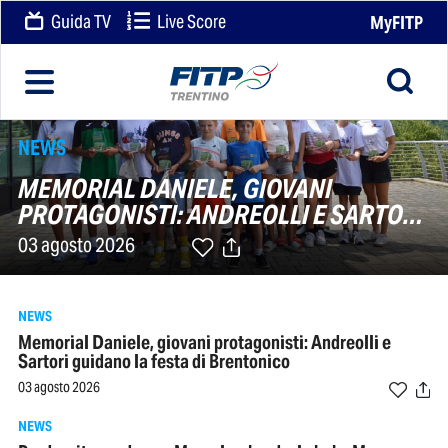
Guida TV
Live Score
MyFITP
NEWS
MEMORIAL DANIELE, GIOVANI
PROTAGONISTI: ANDREOLLI E SARTORI
GUIDANO LA FESTA DI BRENTONICO
03 agosto 2026
NEWS
Memorial Daniele, giovani protagonisti: Andreolli e
Sartori guidano la festa di Brentonico
03 agosto 2026
NEWS