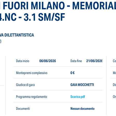
DI FUORI MILANO - MEMORIA
4.NC - 3.1 SM/SF
VA DILETTANTISTICA
)
Data inizio
06/06/2026
Data fine
21/06/2026
Co
Montepremi complessivo
0 €
Mo
Giudice di gara
GAIA MOCCHETTI
Di
Programma regolamento
Scarica pdf
Or
Documenti
Nessun documento