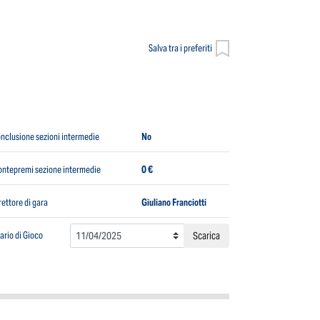
Salva tra i preferiti
nclusione sezioni intermedie
No
ntepremi sezione intermedie
0 €
rettore di gara
Giuliano Franciotti
ario di Gioco
Scarica