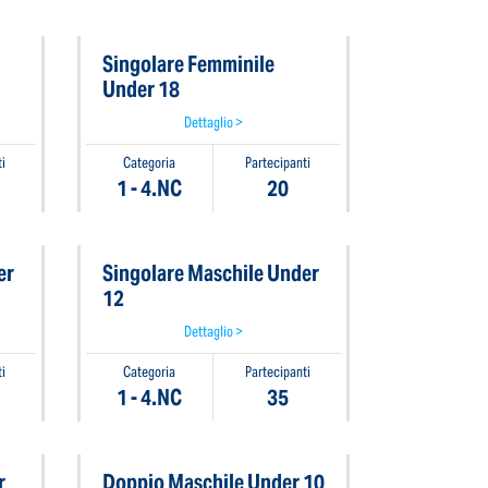
Singolare Femminile
Under 18
Dettaglio >
i
Categoria
Partecipanti
1 - 4.NC
20
er
Singolare Maschile Under
12
Dettaglio >
i
Categoria
Partecipanti
1 - 4.NC
35
r
Doppio Maschile Under 10