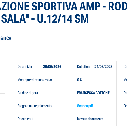
AZIONE SPORTIVA AMP - R
ALA" - U.12/14 SM
ISTICA
Data inizio
20/06/2026
Data fine
21/06/2026
Co
Montepremi complessivo
0 €
Mo
Giudice di gara
FRANCESCA COTTONE
Di
Programma regolamento
Scarica pdf
Or
Documenti
Nessun documento