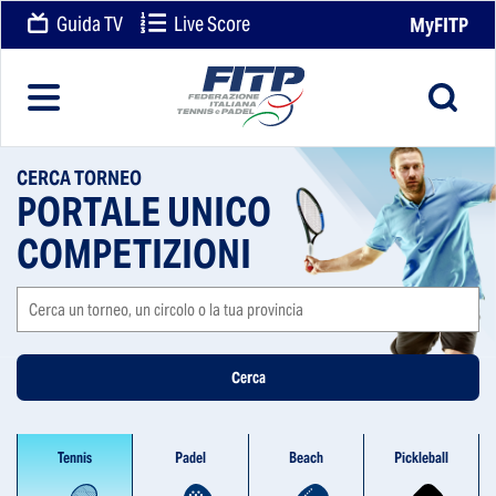
Guida TV
Live Score
MyFITP
CERCA TORNEO
PORTALE UNICO
COMPETIZIONI
Cerca
un
torneo,
un
Cerca
circolo
o
la
Tennis
Padel
Beach
Pickleball
tua