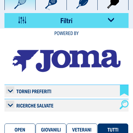
provincia
Filtri
POWERED BY
TORNEI PREFERITI
RICERCHE SALVATE
OPEN
GIOVANILI
VETERANI
TUTTI