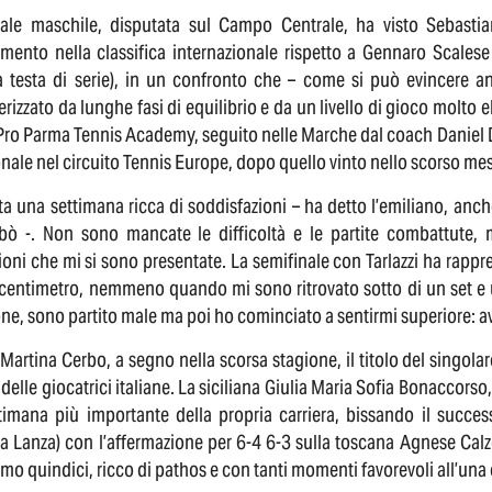
nale maschile, disputata sul Campo Centrale, ha visto Sebastian
amento nella classifica internazionale rispetto a Gennaro Scale
a testa di serie), in un confronto che – come si può evincere a
erizzato da lunghe fasi di equilibrio e da un livello di gioco molto e
 Pro Parma Tennis Academy, seguito nelle Marche dal coach Daniel D
nale nel circuito Tennis Europe, dopo quello vinto nello scorso mese 
ata una settimana ricca di soddisfazioni – ha detto l’emiliano, an
bò -. Non sono mancate le difficoltà e le partite combattute, 
ioni che mi si sono presentate. La semifinale con Tarlazzi ha rapp
 centimetro, nemmeno quando mi sono ritrovato sotto di un set e u
ne, sono partito male ma poi ho cominciato a sentirmi superiore: ave
artina Cerbo, a segno nella scorsa stagione, il titolo del singola
delle giocatrici italiane. La siciliana Giulia Maria Sofia Bonaccors
ttimana più importante della propria carriera, bissando il succe
ia Lanza) con l’affermazione per 6-4 6-3 sulla toscana Agnese Calz
timo quindici, ricco di pathos e con tanti momenti favorevoli all’una e