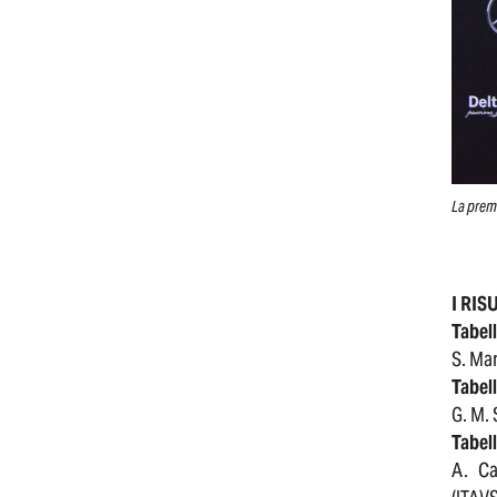
La premi
I RIS
Tabel
S. Man
Tabel
G. M. 
Tabel
A. Ca