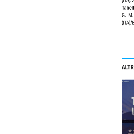
(ITA)/
Tabel
G. M.
(ITA)/
ALTR