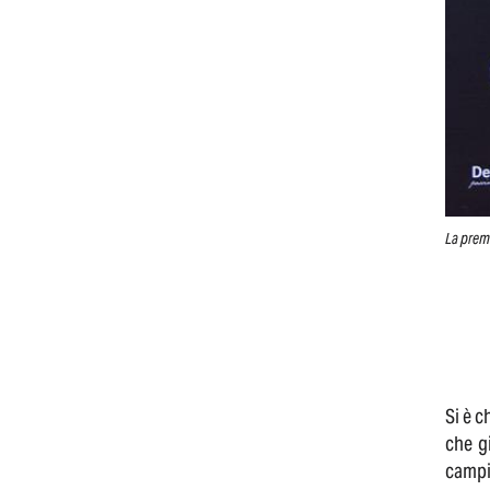
La premi
Si è c
che gi
campi 