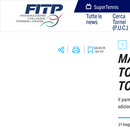
SuperTennis
Tutte le
Cerca
news
Tornei
(P.U.C.)
SALVA IN
MY FIT
M
T
T
Il par
edizio
31 mag