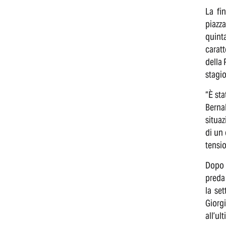
La fi
piazz
quint
caratt
della
stagio
“È st
Berna
situaz
di un
tensio
Dopo M
preda 
la se
Giorg
all’ul