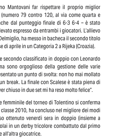
o Mantovani far rispettare il proprio miglior
se (numero 79 contro 120, al via come quarta e
nche dal punteggio finale di 6-3 6-4 – è stato
levato espresso da entrambi i giocatori. L’allievo
elmiglio, ha messo in bacheca il secondo titolo
di aprile in un Categoria 2 a Rijeka (Croazia).
che secondo classificato in doppio con Leonardo
ma sono orgoglioso della gestione delle varie
resentato un punto di svolta: non ho mai mollato
n break. La finale con Scalese è stata piena di
r chiuso in due set mi ha reso molto felice”.
re femminile del torneo di Tolentino si conferma
o, classe 2010, ha concluso nel migliore dei modi
sso ottenuto venerdì sera in doppio (insieme a
olai in un derby tricolore combattuto dal primo
 all’altra giocatrice.