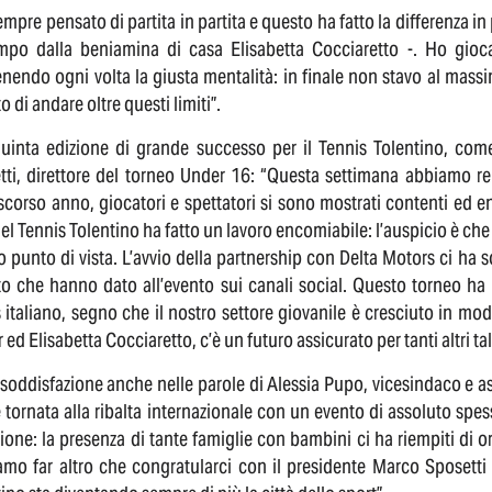
mpre pensato di partita in partita e questo ha fatto la differenza i
mpo dalla beniamina di casa Elisabetta Cocciaretto -. Ho giocat
nendo ogni volta la giusta mentalità: in finale non stavo al mass
o di andare oltre questi limiti”.
uinta edizione di grande successo per il Tennis Tolentino, come
tti, direttore del torneo Under 16: “Questa settimana abbiamo r
scorso anno, giocatori e spettatori si sono mostrati contenti ed ent
del Tennis Tolentino ha fatto un lavoro encomiabile: l’auspicio è ch
 punto di vista. L’avvio della partnership con Delta Motors ci ha so
to che hanno dato all’evento sui canali social. Questo torneo ha m
 italiano, segno che il nostro settore giovanile è cresciuto in mod
 ed Elisabetta Cocciaretto, c’è un futuro assicurato per tanti altri tal
soddisfazione anche nelle parole di Alessia Pupo, vicesindaco e a
è tornata alla ribalta internazionale con un evento di assoluto spes
sione: la presenza di tante famiglie con bambini ci ha riempiti d
amo far altro che congratularci con il presidente Marco Sposetti 