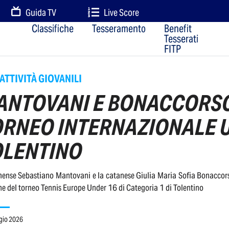
Guida TV
Live Score
Classifiche
Tesseramento
Benefit
Tesserati
FITP
ATTIVITÀ GIOVANILI
ANTOVANI E BONACCORSO
ORNEO INTERNAZIONALE U
OLENTINO
mense Sebastiano Mantovani e la catanese Giulia Maria Sofia Bonaccorso s
ne del torneo Tennis Europe Under 16 di Categoria 1 di Tolentino
gio 2026