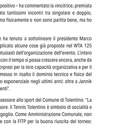
n positivo – ha commentato la vincitrice, premiata
o tantissimi incontri tra singolare e doppio,
imo fisicamente e non sono partita bene, ma ho
 ha tenuto a sottolineare il presidente Marco
eplicato alcune cose già proposte nel WTA 125
usiasti dell’organizzazione dell’evento. L’intero
e con il tempo si possa crescere ancora, anche da
rpresi per la loro capacità organizzativa e per il
esso in risalto il dominio tecnico e fisico del
o esponenziale negli ultimi anni: oltre a Jannik
enti”.
ssessore allo sport del Comune di Tolentino: “La
sore. Il Tennis Tolentino è simbolo di socialità e
i orgoglio. Come Amministrazione Comunale, non
e con la FITP per la buona riuscita del torneo: