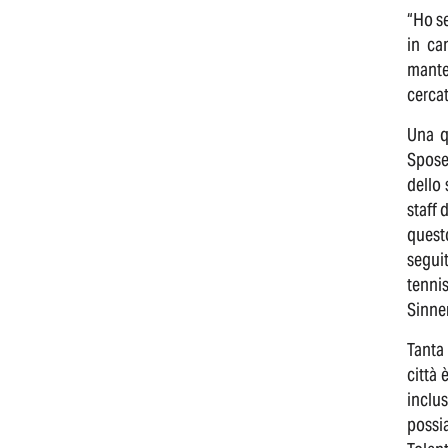
“Ho se
in ca
mante
cercat
Una q
Spose
dello 
staff 
questo
segui
tennis
Sinner
Tanta 
città 
inclu
possi