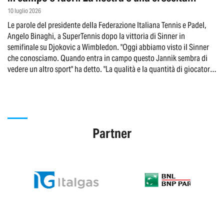
strutturale"
10 luglio 2026
Le parole del presidente della Federazione Italiana Tennis e Padel,
Angelo Binaghi, a SuperTennis dopo la vittoria di Sinner in
semifinale su Djokovic a Wimbledon. "Oggi abbiamo visto il Sinner
che conosciamo. Quando entra in campo questo Jannik sembra di
vedere un altro sport" ha detto. "La qualità e la quantità di giocatori
di alto livello ci permette di essere protagonisti fino in fondo in tutti
i più grandi tornei del mondo
Partner