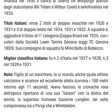
finalista nel 1930 a fianco di Uberto De Morpurgo (battuti
dagli statunitensi Bill Tilden e Wilbur Coen) e semifinalista nel
1933.
Titoli italiani:
vinse 2 titoli di doppio maschile nel 1926 e
1931 e 3 di doppio misto nel 1924, 1931 e 1932. A squadre si
aggiudicò il titolo di 1° categoria (Coppa Brian) nel 1925, con i
colori della Società Lawn Tennis Genova (oggi TC Genova
1893). Suo compagno di squadra fu Mino Balbi di Robecco.
Miglior classifica italiana:
fu n.2 d’Italia nel 1927 e 1928; n.3
nel 1929 e 1931.
Note:
Figlio di un banchiere, lo si ricorda anche quale ottimo
calciatore e sciatore ed eccellente atleta (correva i 100 metri
intorno agli 11 secondi). Aveva fascino: le cronache rosa
dell’epoca riportano di una sua ”liaison” con la divina del
tennis, la superstar francese Suzanne Lenglen, sei volte
campionessa sia a Parigi che a Wimbledon.